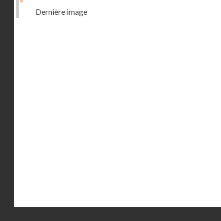
Dernière image
Droits réservés - CNAM