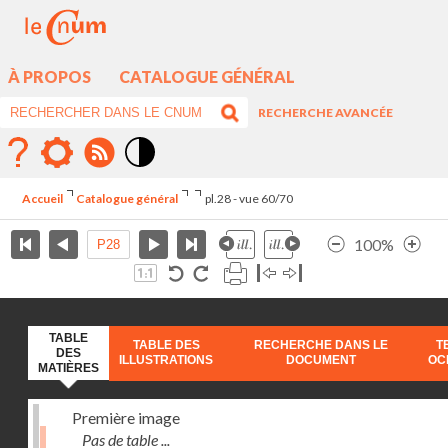
À PROPOS
CATALOGUE GÉNÉRAL
RECHERCHE AVANCÉE
Mode
contraste
Accueil
Catalogue général
pl.28 - vue 60/70
élévé
100%
TABLE
TABLE DES
RECHERCHE DANS LE
T
DES
ILLUSTRATIONS
DOCUMENT
OC
MATIÈRES
Première image
Pas de table ...