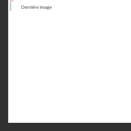
Dernière image
Droits réservés - CNAM