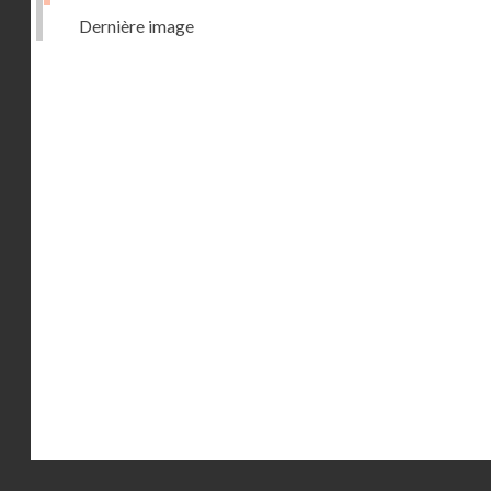
Dernière image
Droits réservés - CNAM