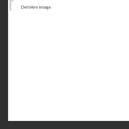
Dernière image
Droits réservés - CNAM