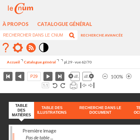
À PROPOS
CATALOGUE GÉNÉRAL
RECHERCHE AVANCÉE
Mode
contraste
Accueil
Catalogue général
pl.29 - vue 62/70
élévé
100%
TABLE
TABLE DES
RECHERCHE DANS LE
T
DES
ILLUSTRATIONS
DOCUMENT
OC
MATIÈRES
Première image
Pas de table ...