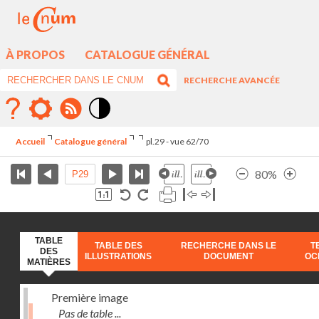
À PROPOS
CATALOGUE GÉNÉRAL
RECHERCHE AVANCÉE
Mode
contraste
Accueil
Catalogue général
pl.29 - vue 62/70
élévé
80%
TABLE
TABLE DES
RECHERCHE DANS LE
T
DES
ILLUSTRATIONS
DOCUMENT
OC
MATIÈRES
Première image
Pas de table ...