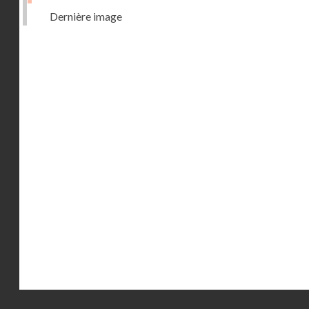
Dernière image
Droits réservés - CNAM