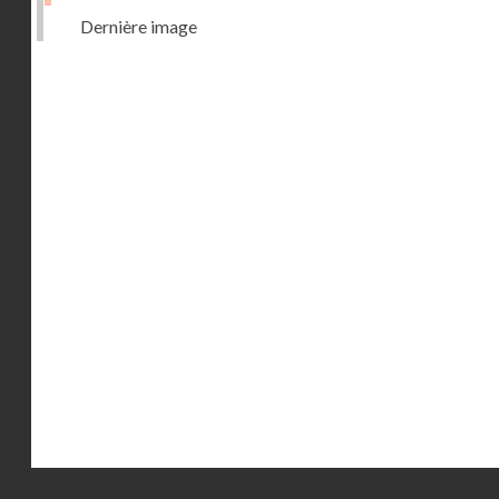
Dernière image
Droits réservés - CNAM