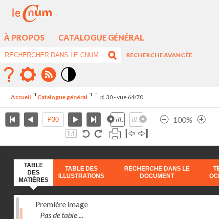
À PROPOS
CATALOGUE GÉNÉRAL
RECHERCHE AVANCÉE
Mode
contraste
Accueil
Catalogue général
pl.30 - vue 64/70
élévé
100%
TABLE
TABLE DES
RECHERCHE DANS LE
T
DES
ILLUSTRATIONS
DOCUMENT
OC
MATIÈRES
Première image
Pas de table ...