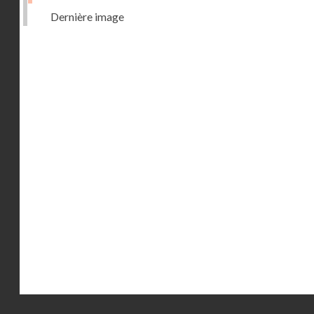
Dernière image
Droits réservés - CNAM