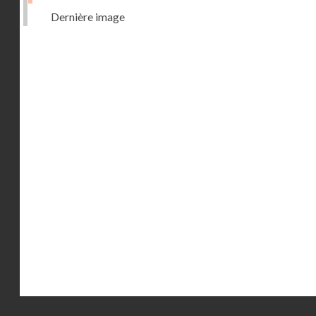
Dernière image
Droits réservés - CNAM