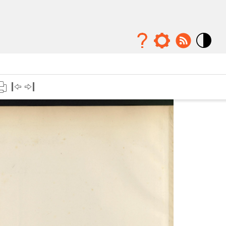
Mode
contraste
élévé