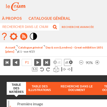
À PROPOS
CATALOGUE GÉNÉRAL
RECHERCHE AVANCÉE
Mode
contraste
Accueil
Catalogue général
Day & son (Londres) - Great exhibition 1851
élévé
[plans]
pl.1 - vue 4/25
90%
TABLE
TABLE DES
RECHERCHE DANS LE
T
DES
ILLUSTRATIONS
DOCUMENT
OC
MATIÈRES
Première image