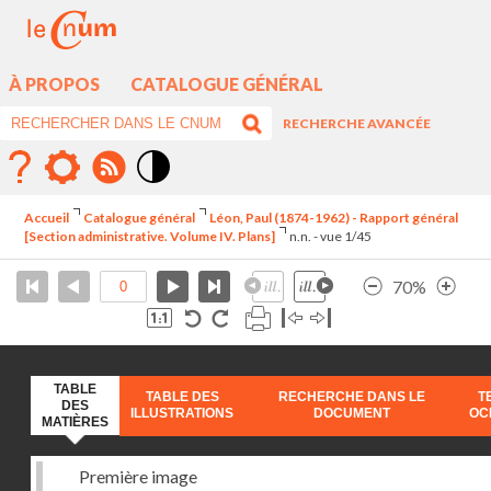
À PROPOS
CATALOGUE GÉNÉRAL
RECHERCHE AVANCÉE
Mode
contraste
Accueil
Catalogue général
Léon, Paul (1874-1962) - Rapport général
élévé
[Section administrative. Volume IV. Plans]
n.n. - vue 1/45
70%
TABLE
TABLE DES
RECHERCHE DANS LE
T
DES
ILLUSTRATIONS
DOCUMENT
OC
MATIÈRES
Première image