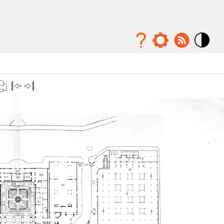
Mode
contraste
élévé