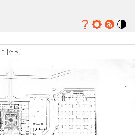
Mode
contraste
élévé