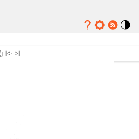
Mode
contraste
élévé