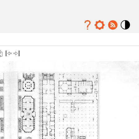
Mode
contraste
élévé