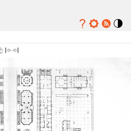
Mode
contraste
élévé