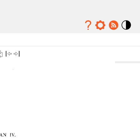
Mode
contraste
élévé