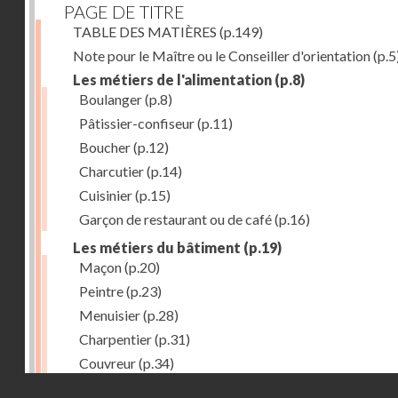
PAGE DE TITRE
TABLE DES MATIÈRES
(p.149)
Note pour le Maître ou le Conseiller d'orientation
(p.5
Les métiers de l'alimentation
(p.8)
Boulanger
(p.8)
Pâtissier-confiseur
(p.11)
Boucher
(p.12)
Charcutier
(p.14)
Cuisinier
(p.15)
Garçon de restaurant ou de café
(p.16)
Les métiers du bâtiment
(p.19)
Maçon
(p.20)
Peintre
(p.23)
Menuisier
(p.28)
Charpentier
(p.31)
Couvreur
(p.34)
Droits réservés - CNAM
Plombier
(p.36)