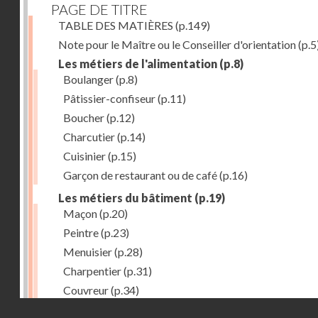
PAGE DE TITRE
TABLE DES MATIÈRES
(p.149)
Note pour le Maître ou le Conseiller d'orientation
(p.5
Les métiers de l'alimentation
(p.8)
Boulanger
(p.8)
Pâtissier-confiseur
(p.11)
Boucher
(p.12)
Charcutier
(p.14)
Cuisinier
(p.15)
Garçon de restaurant ou de café
(p.16)
Les métiers du bâtiment
(p.19)
Maçon
(p.20)
Peintre
(p.23)
Menuisier
(p.28)
Charpentier
(p.31)
Couvreur
(p.34)
Droits réservés - CNAM
Plombier
(p.36)