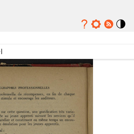
Mode
contraste
élévé