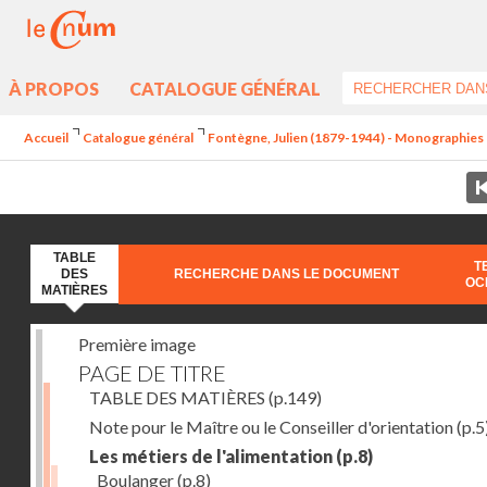
À PROPOS
CATALOGUE GÉNÉRAL
Accueil
Catalogue général
Fontègne, Julien (1879-1944) - Monographies
TABLE
T
DES
RECHERCHE DANS LE DOCUMENT
OC
MATIÈRES
Première image
PAGE DE TITRE
TABLE DES MATIÈRES
(p.149)
Note pour le Maître ou le Conseiller d'orientation
(p.5
Les métiers de l'alimentation
(p.8)
Boulanger
(p.8)