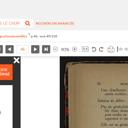
RECHERCHE AVANCÉE
 professionnelles
p.46 - vue 49/158
90%
EXTE
ÉRISÉ
)