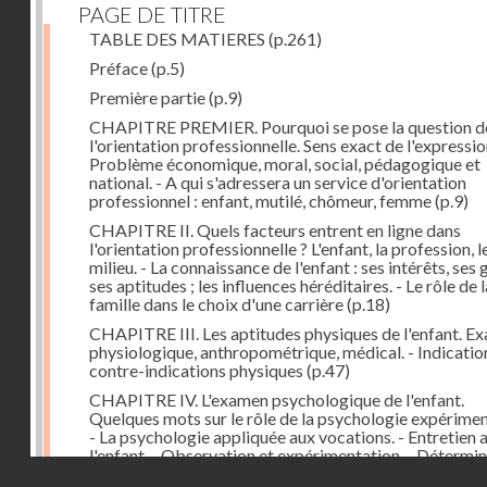
PAGE DE TITRE
TABLE DES MATIERES
(p.261)
Préface
(p.5)
Première partie
(p.9)
CHAPITRE PREMIER. Pourquoi se pose la question d
l'orientation professionnelle. Sens exact de l'expression
Problème économique, moral, social, pédagogique et
national. - A qui s'adressera un service d'orientation
professionnel : enfant, mutilé, chômeur, femme
(p.9)
CHAPITRE II. Quels facteurs entrent en ligne dans
l'orientation professionnelle ? L'enfant, la profession, l
milieu. - La connaissance de l'enfant : ses intérêts, ses 
ses aptitudes ; les influences héréditaires. - Le rôle de l
famille dans le choix d'une carrière
(p.18)
CHAPITRE III. Les aptitudes physiques de l'enfant. E
physiologique, anthropométrique, médical. - Indicatio
contre-indications physiques
(p.47)
CHAPITRE IV. L'examen psychologique de l'enfant.
Quelques mots sur le rôle de la psychologie expérimen
- La psychologie appliquée aux vocations. - Entretien 
l'enfant. - Observation et expérimentation. - Détermi
Droits réservés - CNAM
du type d'idéation et d'imagerie, du type d'attention. 