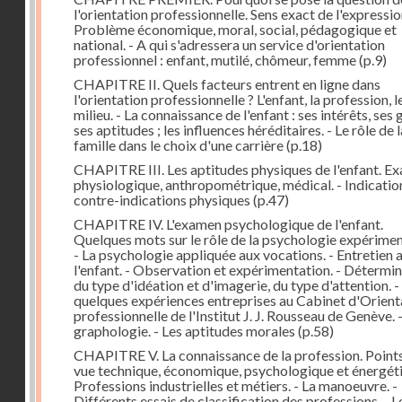
l'orientation professionnelle. Sens exact de l'expression
Problème économique, moral, social, pédagogique et
national. - A qui s'adressera un service d'orientation
professionnel : enfant, mutilé, chômeur, femme
(p.9)
CHAPITRE II. Quels facteurs entrent en ligne dans
l'orientation professionnelle ? L'enfant, la profession, l
milieu. - La connaissance de l'enfant : ses intérêts, ses 
ses aptitudes ; les influences héréditaires. - Le rôle de l
famille dans le choix d'une carrière
(p.18)
CHAPITRE III. Les aptitudes physiques de l'enfant. E
physiologique, anthropométrique, médical. - Indicatio
contre-indications physiques
(p.47)
CHAPITRE IV. L'examen psychologique de l'enfant.
Quelques mots sur le rôle de la psychologie expérimen
- La psychologie appliquée aux vocations. - Entretien 
l'enfant. - Observation et expérimentation. - Détermi
du type d'idéation et d'imagerie, du type d'attention. 
quelques expériences entreprises au Cabinet d'Orient
professionnelle de l'Institut J. J. Rousseau de Genève. 
graphologie. - Les aptitudes morales
(p.58)
CHAPITRE V. La connaissance de la profession. Point
vue technique, économique, psychologique et énergéti
Professions industrielles et métiers. - La manoeuvre. -
Différents essais de classification des professions. - L