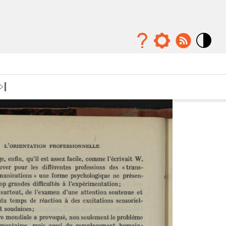
Mode
contraste
élévé