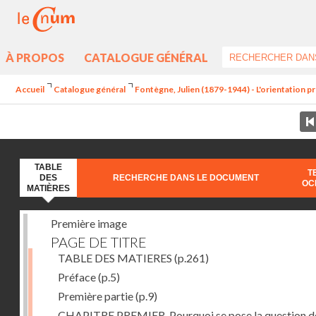
À PROPOS
CATALOGUE GÉNÉRAL
Accueil
Catalogue général
Fontègne, Julien (1879-1944) - L'orientation pr
TABLE
T
DES
RECHERCHE DANS LE DOCUMENT
OC
MATIÈRES
Première image
PAGE DE TITRE
TABLE DES MATIERES
(p.261)
Préface
(p.5)
Première partie
(p.9)
CHAPITRE PREMIER. Pourquoi se pose la question d