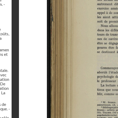
. -
e
goûts,
a
xamen
ns et
tale.
avec
nation
- De
ation
- La
s de
que. -
e rôle