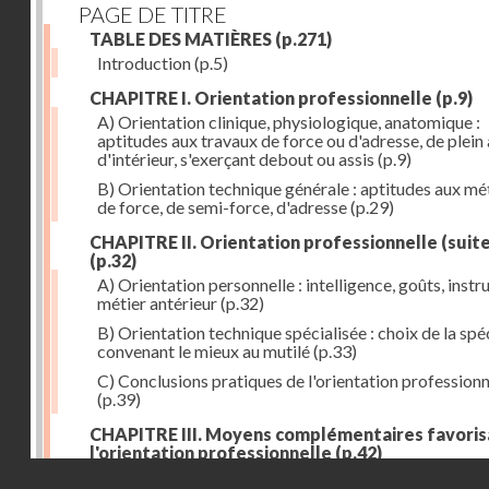
PAGE DE TITRE
TABLE DES MATIÈRES
(p.271)
Introduction
(p.5)
CHAPITRE I. Orientation professionnelle
(p.9)
A) Orientation clinique, physiologique, anatomique :
aptitudes aux travaux de force ou d'adresse, de plein 
d'intérieur, s'exerçant debout ou assis
(p.9)
B) Orientation technique générale : aptitudes aux mé
de force, de semi-force, d'adresse
(p.29)
CHAPITRE II. Orientation professionnelle (suite
(p.32)
A) Orientation personnelle : intelligence, goûts, instr
métier antérieur
(p.32)
B) Orientation technique spécialisée : choix de la spéc
convenant le mieux au mutilé
(p.33)
C) Conclusions pratiques de l'orientation professionn
(p.39)
CHAPITRE III. Moyens complémentaires favoris
l'orientation professionnelle
(p.42)
Droits réservés - CNAM
A) Prothèse de travail : anatomique et fonctionnelle
(