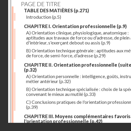
PAGE DE TITRE
TABLE DES MATIÈRES
(p.271)
Introduction
(p.5)
CHAPITRE I. Orientation professionnelle
(p.9)
A) Orientation clinique, physiologique, anatomique :
aptitudes aux travaux de force ou d'adresse, de plein 
d'intérieur, s'exerçant debout ou assis
(p.9)
B) Orientation technique générale : aptitudes aux mé
de force, de semi-force, d'adresse
(p.29)
CHAPITRE II. Orientation professionnelle (suite
(p.32)
A) Orientation personnelle : intelligence, goûts, instr
métier antérieur
(p.32)
B) Orientation technique spécialisée : choix de la spéc
convenant le mieux au mutilé
(p.33)
C) Conclusions pratiques de l'orientation professionn
(p.39)
CHAPITRE III. Moyens complémentaires favoris
l'orientation professionnelle
(p.42)
Droits réservés - CNAM
A) Prothèse de travail : anatomique et fonctionnelle
(