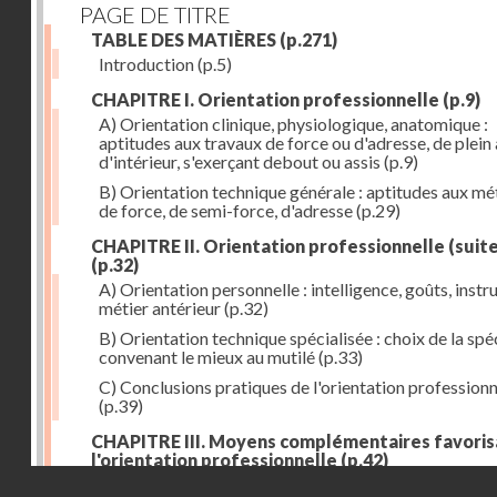
PAGE DE TITRE
TABLE DES MATIÈRES
(p.271)
Introduction
(p.5)
CHAPITRE I. Orientation professionnelle
(p.9)
A) Orientation clinique, physiologique, anatomique :
aptitudes aux travaux de force ou d'adresse, de plein 
d'intérieur, s'exerçant debout ou assis
(p.9)
B) Orientation technique générale : aptitudes aux mé
de force, de semi-force, d'adresse
(p.29)
CHAPITRE II. Orientation professionnelle (suite
(p.32)
A) Orientation personnelle : intelligence, goûts, instr
métier antérieur
(p.32)
B) Orientation technique spécialisée : choix de la spéc
convenant le mieux au mutilé
(p.33)
C) Conclusions pratiques de l'orientation professionn
(p.39)
CHAPITRE III. Moyens complémentaires favoris
l'orientation professionnelle
(p.42)
Droits réservés - CNAM
A) Prothèse de travail : anatomique et fonctionnelle
(