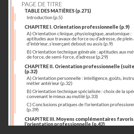
PAGE DE TITRE
TABLE DES MATIÈRES
(p.271)
Introduction
(p.5)
CHAPITRE I. Orientation professionnelle
(p.9)
A) Orientation clinique, physiologique, anatomique :
aptitudes aux travaux de force ou d'adresse, de plein 
d'intérieur, s'exerçant debout ou assis
(p.9)
B) Orientation technique générale : aptitudes aux mé
de force, de semi-force, d'adresse
(p.29)
CHAPITRE II. Orientation professionnelle (suite
(p.32)
A) Orientation personnelle : intelligence, goûts, instr
métier antérieur
(p.32)
B) Orientation technique spécialisée : choix de la spéc
convenant le mieux au mutilé
(p.33)
C) Conclusions pratiques de l'orientation professionn
(p.39)
CHAPITRE III. Moyens complémentaires favoris
l'orientation professionnelle
(p.42)
Droits réservés - CNAM
A) Prothèse de travail : anatomique et fonctionnelle
(