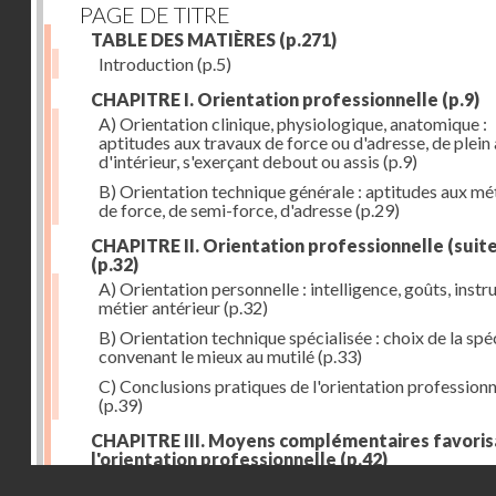
PAGE DE TITRE
TABLE DES MATIÈRES
(p.271)
Introduction
(p.5)
CHAPITRE I. Orientation professionnelle
(p.9)
A) Orientation clinique, physiologique, anatomique :
aptitudes aux travaux de force ou d'adresse, de plein 
d'intérieur, s'exerçant debout ou assis
(p.9)
B) Orientation technique générale : aptitudes aux mé
de force, de semi-force, d'adresse
(p.29)
CHAPITRE II. Orientation professionnelle (suite
(p.32)
A) Orientation personnelle : intelligence, goûts, instr
métier antérieur
(p.32)
B) Orientation technique spécialisée : choix de la spéc
convenant le mieux au mutilé
(p.33)
C) Conclusions pratiques de l'orientation professionn
(p.39)
CHAPITRE III. Moyens complémentaires favoris
l'orientation professionnelle
(p.42)
Droits réservés - CNAM
A) Prothèse de travail : anatomique et fonctionnelle
(