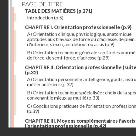
PAGE DE TITRE
TABLE DES MATIÈRES
(p.271)
Introduction
(p.5)
CHAPITRE I. Orientation professionnelle
(p.9)
A) Orientation clinique, physiologique, anatomique :
aptitudes aux travaux de force ou d'adresse, de plein 
d'intérieur, s'exerçant debout ou assis
(p.9)
B) Orientation technique générale : aptitudes aux mé
de force, de semi-force, d'adresse
(p.29)
CHAPITRE II. Orientation professionnelle (suite
(p.32)
A) Orientation personnelle : intelligence, goûts, instr
métier antérieur
(p.32)
B) Orientation technique spécialisée : choix de la spéc
convenant le mieux au mutilé
(p.33)
C) Conclusions pratiques de l'orientation professionn
(p.39)
CHAPITRE III. Moyens complémentaires favoris
l'orientation professionnelle
(p.42)
Droits réservés - CNAM
A) Prothèse de travail : anatomique et fonctionnelle
(