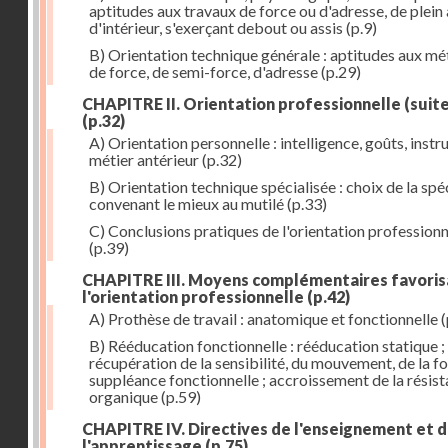
aptitudes aux travaux de force ou d'adresse, de plein 
d'intérieur, s'exerçant debout ou assis
(p.9)
B) Orientation technique générale : aptitudes aux mé
de force, de semi-force, d'adresse
(p.29)
CHAPITRE II. Orientation professionnelle (suite
(p.32)
A) Orientation personnelle : intelligence, goûts, instr
métier antérieur
(p.32)
B) Orientation technique spécialisée : choix de la spéc
convenant le mieux au mutilé
(p.33)
C) Conclusions pratiques de l'orientation professionn
(p.39)
CHAPITRE III. Moyens complémentaires favoris
l'orientation professionnelle
(p.42)
A) Prothèse de travail : anatomique et fonctionnelle
(
B) Rééducation fonctionnelle : rééducation statique ;
récupération de la sensibilité, du mouvement, de la fo
suppléance fonctionnelle ; accroissement de la résis
organique
(p.59)
CHAPITRE IV. Directives de l'enseignement et 
l'apprentissage
(p.75)