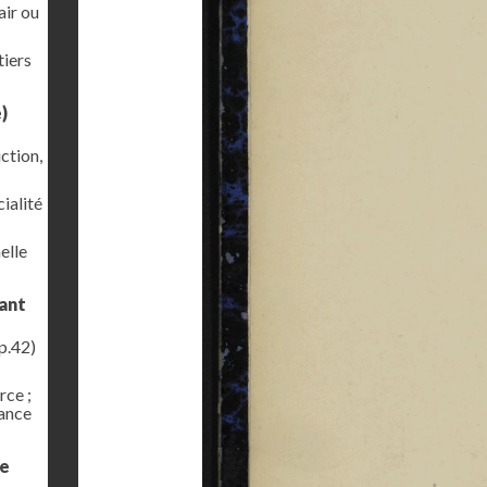
air ou
tiers
)
uction,
ialité
elle
ant
p.42)
rce ;
tance
de