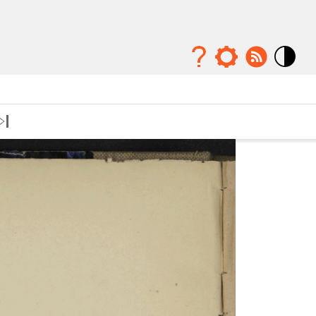
Mode
contraste
élévé