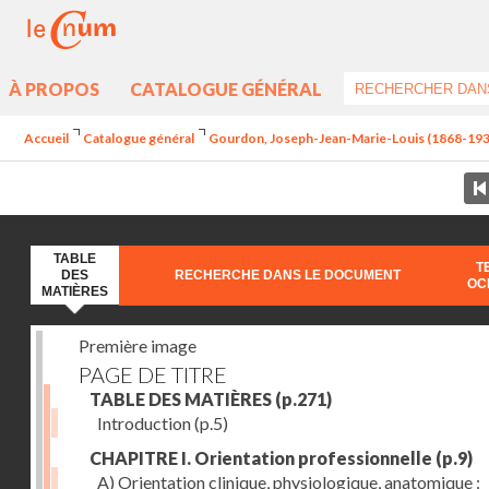
À PROPOS
CATALOGUE GÉNÉRAL
Accueil
Catalogue général
Gourdon, Joseph-Jean-Marie-Louis (1868-1935
TABLE
T
DES
RECHERCHE DANS LE DOCUMENT
OC
MATIÈRES
Première image
PAGE DE TITRE
TABLE DES MATIÈRES
(p.271)
Introduction
(p.5)
CHAPITRE I. Orientation professionnelle
(p.9)
A) Orientation clinique, physiologique, anatomique :