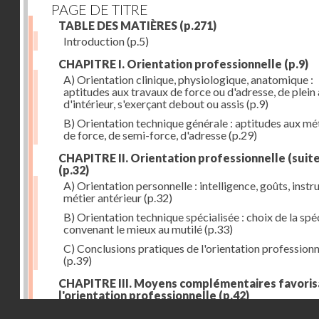
PAGE DE TITRE
TABLE DES MATIÈRES
(p.271)
Introduction
(p.5)
CHAPITRE I. Orientation professionnelle
(p.9)
A) Orientation clinique, physiologique, anatomique :
aptitudes aux travaux de force ou d'adresse, de plein 
d'intérieur, s'exerçant debout ou assis
(p.9)
B) Orientation technique générale : aptitudes aux mé
de force, de semi-force, d'adresse
(p.29)
CHAPITRE II. Orientation professionnelle (suite
(p.32)
A) Orientation personnelle : intelligence, goûts, instr
métier antérieur
(p.32)
B) Orientation technique spécialisée : choix de la spéc
convenant le mieux au mutilé
(p.33)
C) Conclusions pratiques de l'orientation professionn
(p.39)
CHAPITRE III. Moyens complémentaires favoris
l'orientation professionnelle
(p.42)
Droits réservés - CNAM
A) Prothèse de travail : anatomique et fonctionnelle
(