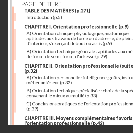
PAGE DE TITRE
TABLE DES MATIÈRES
(p.271)
Introduction
(p.5)
CHAPITRE I. Orientation professionnelle
(p.9)
A) Orientation clinique, physiologique, anatomique :
aptitudes aux travaux de force ou d'adresse, de plein 
d'intérieur, s'exerçant debout ou assis
(p.9)
B) Orientation technique générale : aptitudes aux mé
de force, de semi-force, d'adresse
(p.29)
CHAPITRE II. Orientation professionnelle (suite
(p.32)
A) Orientation personnelle : intelligence, goûts, instr
métier antérieur
(p.32)
B) Orientation technique spécialisée : choix de la spéc
convenant le mieux au mutilé
(p.33)
C) Conclusions pratiques de l'orientation professionn
(p.39)
CHAPITRE III. Moyens complémentaires favoris
l'orientation professionnelle
(p.42)
Droits réservés - CNAM
A) Prothèse de travail : anatomique et fonctionnelle
(