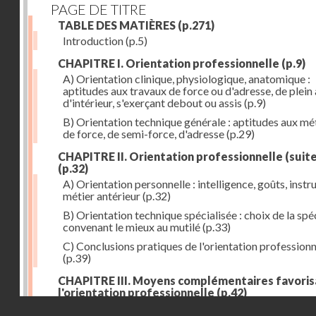
PAGE DE TITRE
TABLE DES MATIÈRES
(p.271)
Introduction
(p.5)
CHAPITRE I. Orientation professionnelle
(p.9)
A) Orientation clinique, physiologique, anatomique :
aptitudes aux travaux de force ou d'adresse, de plein 
d'intérieur, s'exerçant debout ou assis
(p.9)
B) Orientation technique générale : aptitudes aux mé
de force, de semi-force, d'adresse
(p.29)
CHAPITRE II. Orientation professionnelle (suite
(p.32)
A) Orientation personnelle : intelligence, goûts, instr
métier antérieur
(p.32)
B) Orientation technique spécialisée : choix de la spéc
convenant le mieux au mutilé
(p.33)
C) Conclusions pratiques de l'orientation professionn
(p.39)
CHAPITRE III. Moyens complémentaires favoris
l'orientation professionnelle
(p.42)
Droits réservés - CNAM
A) Prothèse de travail : anatomique et fonctionnelle
(