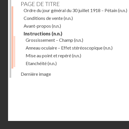
PAGE DE TITRE
Ordre du jour général du 30 juillet 1918 – Pétain
(n.n.)
Conditions de vente
(n.n.)
Avant-propos
(n.n.)
Instructions
(n.n.)
Grossissement – Champ
(n.n.)
Anneau oculaire – Effet stéréoscopique
(n.n.)
Mise au point et repéré
(n.n.)
Etanchéité
(n.n.)
Dernière image
Droits réservés - CNAM