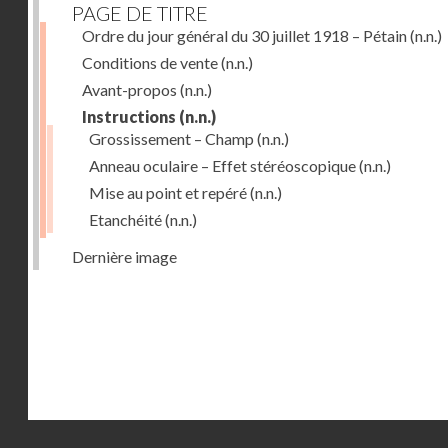
PAGE DE TITRE
Ordre du jour général du 30 juillet 1918 – Pétain
(n.n.)
Conditions de vente
(n.n.)
Avant-propos
(n.n.)
Instructions
(n.n.)
Grossissement – Champ
(n.n.)
Anneau oculaire – Effet stéréoscopique
(n.n.)
Mise au point et repéré
(n.n.)
Etanchéité
(n.n.)
Dernière image
Droits réservés - CNAM