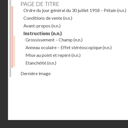
PAGE DE TITRE
Ordre du jour général du 30 juillet 1918 – Pétain
(n.n.)
Conditions de vente
(n.n.)
Avant-propos
(n.n.)
Instructions
(n.n.)
Grossissement – Champ
(n.n.)
Anneau oculaire – Effet stéréoscopique
(n.n.)
Mise au point et repéré
(n.n.)
Etanchéité
(n.n.)
Dernière image
Droits réservés - CNAM