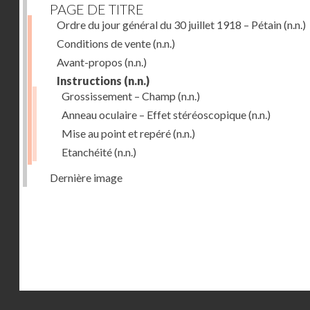
PAGE DE TITRE
Ordre du jour général du 30 juillet 1918 – Pétain
(n.n.)
Conditions de vente
(n.n.)
Avant-propos
(n.n.)
Instructions
(n.n.)
Grossissement – Champ
(n.n.)
Anneau oculaire – Effet stéréoscopique
(n.n.)
Mise au point et repéré
(n.n.)
Etanchéité
(n.n.)
Dernière image
Droits réservés - CNAM