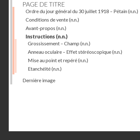
PAGE DE TITRE
Ordre du jour général du 30 juillet 1918 – Pétain
(n.n.)
Conditions de vente
(n.n.)
Avant-propos
(n.n.)
Instructions
(n.n.)
Grossissement – Champ
(n.n.)
Anneau oculaire – Effet stéréoscopique
(n.n.)
Mise au point et repéré
(n.n.)
Etanchéité
(n.n.)
Dernière image
Droits réservés - CNAM