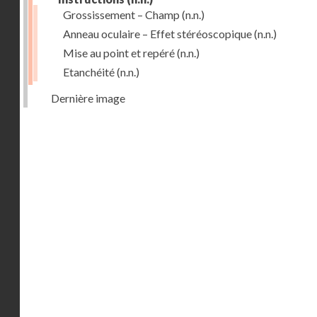
Grossissement – Champ
(n.n.)
Anneau oculaire – Effet stéréoscopique
(n.n.)
Mise au point et repéré
(n.n.)
Etanchéité
(n.n.)
Dernière image