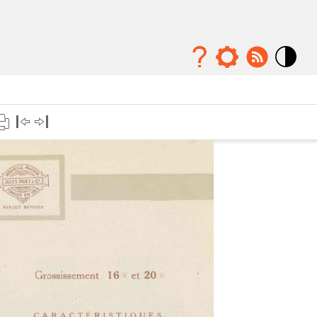
Mode
contraste
élévé