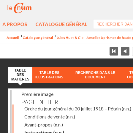
À PROPOS
CATALOGUE GÉNÉRAL
Accueil
Catalogue général
Jules Huet & Cie - Jumelles à prismes de haute 
TABLE
TABLE DES
RECHERCHE DANS LE
T
DES
ILLUSTRATIONS
DOCUMENT
OC
MATIÈRES
Première image
PAGE DE TITRE
Ordre du jour général du 30 juillet 1918 – Pétain
(n.n.)
Conditions de vente
(n.n.)
Avant-propos
(n.n.)
Instructions
(n.n.)