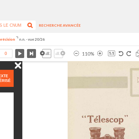
RECHERCHE AVANCÉE
précision
n.n. - vue 20/26
110%
EXTE
ÉRISÉ