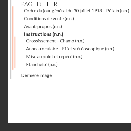
PAGE DE TITRE
Ordre du jour général du 30 juillet 1918 – Pétain
(n.n.)
Conditions de vente
(n.n.)
Avant-propos
(n.n.)
Instructions
(n.n.)
Grossissement – Champ
(n.n.)
Anneau oculaire – Effet stéréoscopique
(n.n.)
Mise au point et repéré
(n.n.)
Etanchéité
(n.n.)
Dernière image
Droits réservés - CNAM