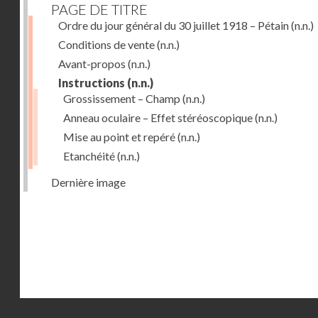
PAGE DE TITRE
Ordre du jour général du 30 juillet 1918 – Pétain
(n.n.)
Conditions de vente
(n.n.)
Avant-propos
(n.n.)
Instructions
(n.n.)
Grossissement – Champ
(n.n.)
Anneau oculaire – Effet stéréoscopique
(n.n.)
Mise au point et repéré
(n.n.)
Etanchéité
(n.n.)
Dernière image
Droits réservés - CNAM