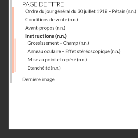
PAGE DE TITRE
Ordre du jour général du 30 juillet 1918 – Pétain
(n.n.)
Conditions de vente
(n.n.)
Avant-propos
(n.n.)
Instructions
(n.n.)
Grossissement – Champ
(n.n.)
Anneau oculaire – Effet stéréoscopique
(n.n.)
Mise au point et repéré
(n.n.)
Etanchéité
(n.n.)
Dernière image
Droits réservés - CNAM