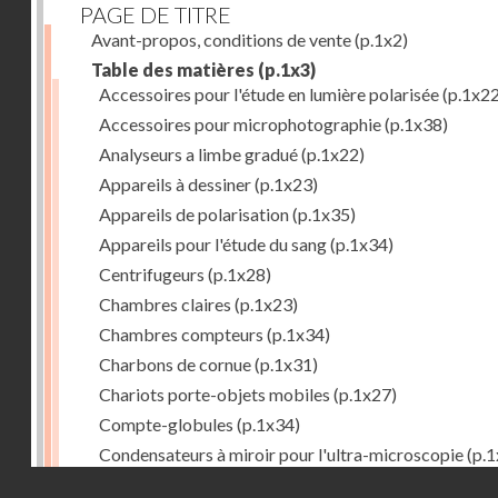
PAGE DE TITRE
Avant-propos, conditions de vente
(p.1x2)
Table des matières
(p.1x3)
Accessoires pour l'étude en lumière polarisée
(p.1x22
Accessoires pour microphotographie
(p.1x38)
Analyseurs a limbe gradué
(p.1x22)
Appareils à dessiner
(p.1x23)
Appareils de polarisation
(p.1x35)
Appareils pour l'étude du sang
(p.1x34)
Centrifugeurs
(p.1x28)
Chambres claires
(p.1x23)
Chambres compteurs
(p.1x34)
Charbons de cornue
(p.1x31)
Chariots porte-objets mobiles
(p.1x27)
Compte-globules
(p.1x34)
Condensateurs à miroir pour l'ultra-microscopie
(p.1
Droits réservés - CNAM
Condensateurs d'Abbe
(p.1x7)