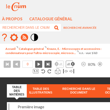
À PROPOS
CATALOGUE GÉNÉRAL
RECHERCHE AVANCÉE
Mode
contraste
Accueil
Catalogue général
Krauss, E. - Microscopes et accessoires :
élévé
condensateurs pour l'ultra-microscopie, microsco...
n.n. - vue 1/63
80%
TABLE
TABLE DES
RECHERCHE DANS LE
T
DES
ILLUSTRATIONS
DOCUMENT
OC
MATIÈRES
Première image