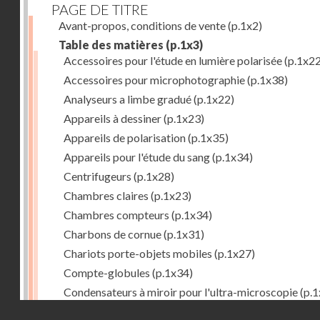
PAGE DE TITRE
Avant-propos, conditions de vente
(p.1x2)
Table des matières
(p.1x3)
Accessoires pour l'étude en lumière polarisée
(p.1x22
Accessoires pour microphotographie
(p.1x38)
Analyseurs a limbe gradué
(p.1x22)
Appareils à dessiner
(p.1x23)
Appareils de polarisation
(p.1x35)
Appareils pour l'étude du sang
(p.1x34)
Centrifugeurs
(p.1x28)
Chambres claires
(p.1x23)
Chambres compteurs
(p.1x34)
Charbons de cornue
(p.1x31)
Chariots porte-objets mobiles
(p.1x27)
Compte-globules
(p.1x34)
Condensateurs à miroir pour l'ultra-microscopie
(p.1
Droits réservés - CNAM
Condensateurs d'Abbe
(p.1x7)