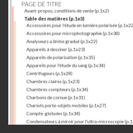
PAGE DE TITRE
Avant-propos, conditions de vente
(p.1x2)
Table des matières
(p.1x3)
Accessoires pour l'étude en lumière polarisée
(p.1x22
Accessoires pour microphotographie
(p.1x38)
Analyseurs a limbe gradué
(p.1x22)
Appareils à dessiner
(p.1x23)
Appareils de polarisation
(p.1x35)
Appareils pour l'étude du sang
(p.1x34)
Centrifugeurs
(p.1x28)
Chambres claires
(p.1x23)
Chambres compteurs
(p.1x34)
Charbons de cornue
(p.1x31)
Chariots porte-objets mobiles
(p.1x27)
Compte-globules
(p.1x34)
Condensateurs à miroir pour l'ultra-microscopie
(p.1
Droits réservés - CNAM
Condensateurs d'Abbe
(p.1x7)