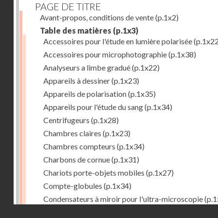
PAGE DE TITRE
Avant-propos, conditions de vente
(p.1x2)
Table des matières
(p.1x3)
Accessoires pour l'étude en lumière polarisée
(p.1x22
Accessoires pour microphotographie
(p.1x38)
Analyseurs a limbe gradué
(p.1x22)
Appareils à dessiner
(p.1x23)
Appareils de polarisation
(p.1x35)
Appareils pour l'étude du sang
(p.1x34)
Centrifugeurs
(p.1x28)
Chambres claires
(p.1x23)
Chambres compteurs
(p.1x34)
Charbons de cornue
(p.1x31)
Chariots porte-objets mobiles
(p.1x27)
Compte-globules
(p.1x34)
Condensateurs à miroir pour l'ultra-microscopie
(p.1
Droits réservés - CNAM
Condensateurs d'Abbe
(p.1x7)