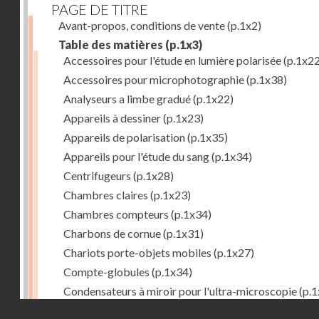
PAGE DE TITRE
Avant-propos, conditions de vente
(p.1x2)
Table des matières
(p.1x3)
Accessoires pour l'étude en lumière polarisée
(p.1x22
Accessoires pour microphotographie
(p.1x38)
Analyseurs a limbe gradué
(p.1x22)
Appareils à dessiner
(p.1x23)
Appareils de polarisation
(p.1x35)
Appareils pour l'étude du sang
(p.1x34)
Centrifugeurs
(p.1x28)
Chambres claires
(p.1x23)
Chambres compteurs
(p.1x34)
Charbons de cornue
(p.1x31)
Chariots porte-objets mobiles
(p.1x27)
Compte-globules
(p.1x34)
Condensateurs à miroir pour l'ultra-microscopie
(p.1
Droits réservés - CNAM
Condensateurs d'Abbe
(p.1x7)