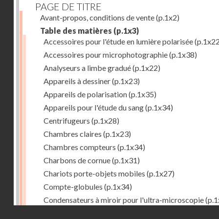
PAGE DE TITRE
Avant-propos, conditions de vente
(p.1x2)
Table des matières
(p.1x3)
Accessoires pour l'étude en lumière polarisée
(p.1x22
Accessoires pour microphotographie
(p.1x38)
Analyseurs a limbe gradué
(p.1x22)
Appareils à dessiner
(p.1x23)
Appareils de polarisation
(p.1x35)
Appareils pour l'étude du sang
(p.1x34)
Centrifugeurs
(p.1x28)
Chambres claires
(p.1x23)
Chambres compteurs
(p.1x34)
Charbons de cornue
(p.1x31)
Chariots porte-objets mobiles
(p.1x27)
Compte-globules
(p.1x34)
Condensateurs à miroir pour l'ultra-microscopie
(p.1
Droits réservés - CNAM
Condensateurs d'Abbe
(p.1x7)