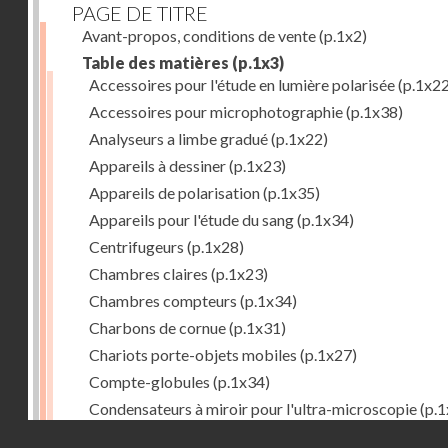
PAGE DE TITRE
Avant-propos, conditions de vente
(p.1x2)
Table des matières
(p.1x3)
Accessoires pour l'étude en lumière polarisée
(p.1x22
Accessoires pour microphotographie
(p.1x38)
Analyseurs a limbe gradué
(p.1x22)
Appareils à dessiner
(p.1x23)
Appareils de polarisation
(p.1x35)
Appareils pour l'étude du sang
(p.1x34)
Centrifugeurs
(p.1x28)
Chambres claires
(p.1x23)
Chambres compteurs
(p.1x34)
Charbons de cornue
(p.1x31)
Chariots porte-objets mobiles
(p.1x27)
Compte-globules
(p.1x34)
Condensateurs à miroir pour l'ultra-microscopie
(p.1
Droits réservés - CNAM
Condensateurs d'Abbe
(p.1x7)