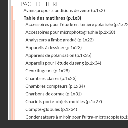
PAGE DE TITRE
Avant-propos, conditions de vente
(p.1x2)
Table des matières
(p.1x3)
Accessoires pour l'étude en lumière polarisée
(p.1x22
Accessoires pour microphotographie
(p.1x38)
Analyseurs a limbe gradué
(p.1x22)
Appareils à dessiner
(p.1x23)
Appareils de polarisation
(p.1x35)
Appareils pour l'étude du sang
(p.1x34)
Centrifugeurs
(p.1x28)
Chambres claires
(p.1x23)
Chambres compteurs
(p.1x34)
Charbons de cornue
(p.1x31)
Chariots porte-objets mobiles
(p.1x27)
Compte-globules
(p.1x34)
Condensateurs à miroir pour l'ultra-microscopie
(p.1
Droits réservés - CNAM
Condensateurs d'Abbe
(p.1x7)