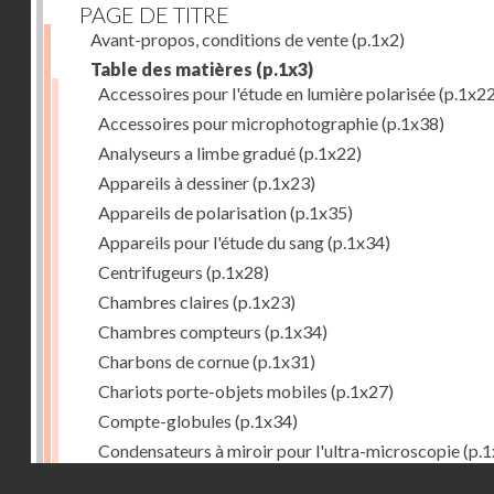
PAGE DE TITRE
Avant-propos, conditions de vente
(p.1x2)
Table des matières
(p.1x3)
Accessoires pour l'étude en lumière polarisée
(p.1x22
Accessoires pour microphotographie
(p.1x38)
Analyseurs a limbe gradué
(p.1x22)
Appareils à dessiner
(p.1x23)
Appareils de polarisation
(p.1x35)
Appareils pour l'étude du sang
(p.1x34)
Centrifugeurs
(p.1x28)
Chambres claires
(p.1x23)
Chambres compteurs
(p.1x34)
Charbons de cornue
(p.1x31)
Chariots porte-objets mobiles
(p.1x27)
Compte-globules
(p.1x34)
Condensateurs à miroir pour l'ultra-microscopie
(p.1
Droits réservés - CNAM
Condensateurs d'Abbe
(p.1x7)